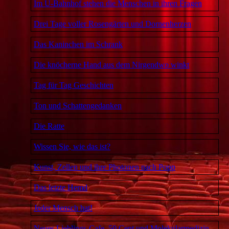
Im U-Bahnhof stehen die Menschen in ihren Fragen
Drei Tage voller Rosengärten und Dornenherzen
Das Kaninchen im Schrank
Die knöcherne Hand aus dem Nirgendwo winkt
Tag für Tag Geschichten
Ton und Schattengedanken
Die Ratte
Wissen Sie, wie das ist?
Kunst, Zellen und ihre Photonen nach Popp
Das letzte Hemd
Jeder Mensch hat!
Neues Lieblings-Cafe, 50 Cent und Molekularmedizin