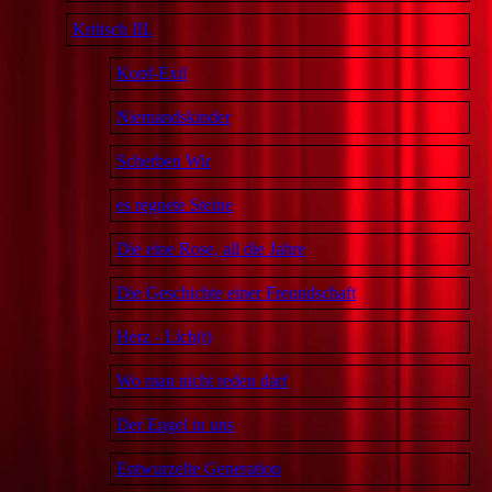
Kritisch III.
Kopf-Exil
Niemandskinder
Scherben Wir
es regnete Steine
Die eine Rose, all die Jahre
Die Geschichte einer Freundschaft
Herz - Lich(t)
Wo man nicht reden darf
Der Engel in uns
Entwurzelte Generation