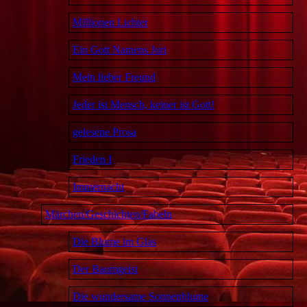
Millionen Lichter
Ein Gott Namens Juri
Mein lieber Freund
Jeder ist Mensch, keiner ist Gott!
gelesene Prosa
Frieden I
Immernacht
Märchen/Geschichten/Fabeln
Die Blume im Glas
Der Baumgeist
Die wundersame Sonnenblume