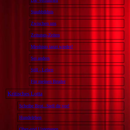
Die Verführten
Staubbildnis
Zwischen uns
Zeitungs-Zeiten
Mephisto tanzt wieder!
Sei anders
Still - Leben
Für meinen Bruder
Kritisches Lotta
Scheibe Brot...Stell dir vor!
Hundeleben
Ober-und Untertanen