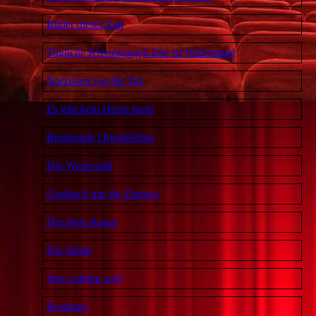
Bilder dieser Zeit
Tägliche Kreuzigung/Liebe ist Widerstand
Narzissen vor die Tür
Es gibt kein Heute mehr
Brennende Orgelpfeifen
Die Wortwand
Grabtuch um die Zungen
Der leere Raum
Die Strafe
Was wählen wir?
Resümee