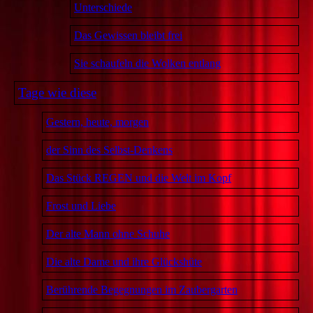
Unterschiede
Das Gewissen bleibt frei
Sie schaufeln die Wolken entlang
Tage wie diese
Gestern, heute, morgen
der Sinn des Selbst-Denkens
Das Stück REGEN und die Welt im Kopf
Frost und Liebe
Der alte Mann ohne Schuhe
Die alte Dame und ihre Glückshüte
Berührende Begegnungen im Zaubergarten