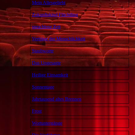
Mein Allesgeliebt
Zukunftskind Flüchtling
sprachlose Zeit
Verträge der Menschlichkeit
Staubworte
Das Ungesagte
Heilige Einsamkeit
Sonnentage
Jahrtausend altes Brennen
Frost
Wortuntergänge