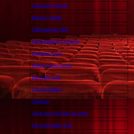
Urteil auf Verdacht
Morgen - Bilder
Tellerrand der Welt
Das künstliche Zwischen
Treibjagd Arvay
Haben wir uns noch?
Bis in alle Tage
Zwischenbilanz
Glashaus
Auch eine Art Liebe zu sagen
Leb wohl Maria Treu