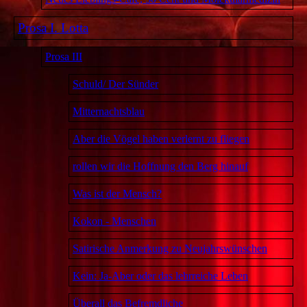
Prosa I. Lotta
Prosa III
Schuld/ Der Sünder
Mitternachtsblau
Aber die Vögel haben verlernt zu fliegen
rollen wir die Hoffnung den Berg hinauf
Was ist der Mensch?
Kokon - Menschen
Satirische Anmerkung zu Neujahrswünschen
Kein: Ja-Aber oder das lehrreiche Leben
Überall das Befremdliche