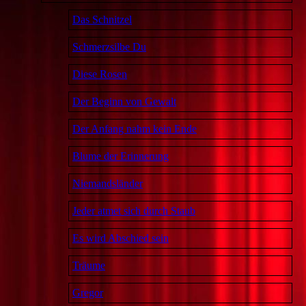
Das Schnitzel
Schmerzsilbe Du
Diese Rosen
Der Beginn von Gewalt
Der Anfang nahm kein Ende
Blume der Erinnerung
Niemandsländer
Jeder atmet sich durch Staub
Es wird Abschied sein
Träume
Gregor