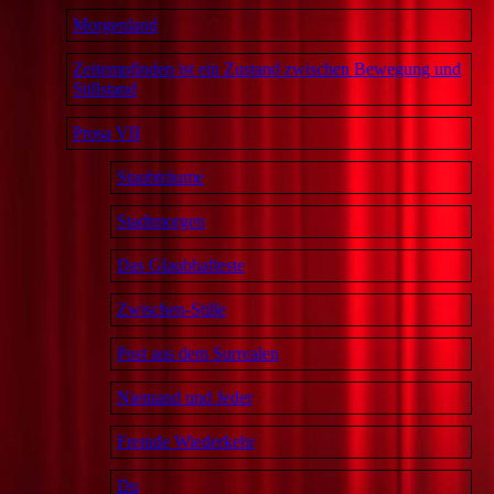
Morgenland
Zeitempfinden ist ein Zustand zwischen Bewegung und
Stillstand
Prosa VII
Staubträume
Stadtmorgen
Das Glaubhafteste
Zwischen-Stille
Post aus dem Surrealen
Niemand und Jeder
Fremde Wiederkehr
Du