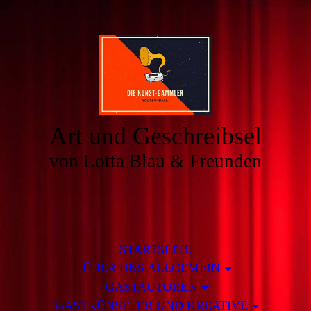
Art und Geschreibsel
von Lotta Blau & Freunden
STARTSEITE
ÜBER UNS ALLGEMEIN
GASTAUTOREN
GASTKÜNSTLER UND KREATIVE