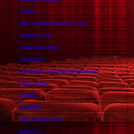
Kopftier
Das System/Ministerium des Glücks
Angst und Liebe
Morgen blaue Sonne
Staubträume
Bildnis einer Geschundenen/ Demokratie
Briefe aus Glas
Schuldig!
Postludium
Wirkung und Ursache
Kritisch IV