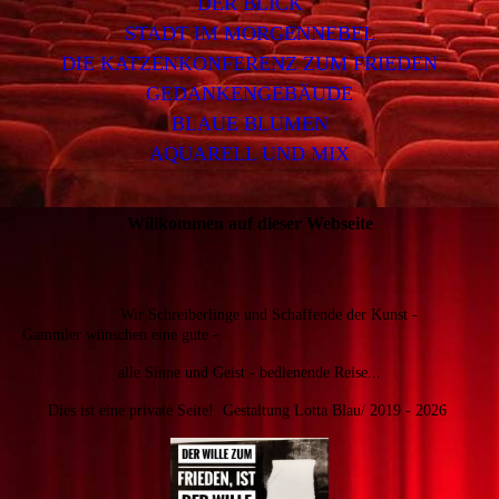
DER BLICK
STADT IM MORGENNEBEL
DIE KATZENKONFERENZ ZUM FRIEDEN
GEDANKENGEBÄUDE
BLAUE BLUMEN
AQUARELL UND MIX
Willkommen auf dieser Webseite
Wir Schreiberlinge und Schaffende der Kunst -
Gammler wünschen eine gute -
alle Sinne und Geist - bedienende Reise...
Dies ist eine private Seite! Gestaltung Lotta Blau/ 2019 - 2026