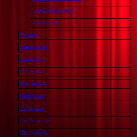
Lilablaue Einsamkeit
Januarschnee
Zeitstarre
Nachtwunden
Narbengleise
Pflasterworte
Gedankennetz
Glasglocken
Ungeborene
Das Fremdsein
Die Fliehenden