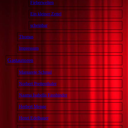
Fieberwelten
Ein kleiner Zettel
scheinbar
Thomas
Impressum
Gastautoren
Margarete Schmal
Norbert Prettenthaler
Naama Isabella Fassbinder
Herbert Menge
Henri Edelbauer