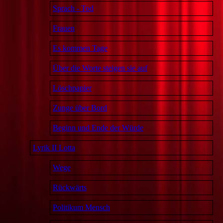
Sprach - Tod
Frauen
Es kommen Tage
Über die Worte steigen sie auf
Löschpapier
Zunge über Bord
Beginn und Ende der Würde
Lyrik II Lotta
Wege
Rückwärts
Politikum Mensch