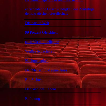
entscheidende Geschwindigkeit der Zentrifuge
demokratischen Gesellschaft
Die nackte Welt
99 Prozent Gleichheit
tatsächliche Intelligenz
Weißes Schachbrett
Nachtgedanken
Der Mensch und seine Aura
Ein-Sichten
Der Sinn des Lebens
Befreiung