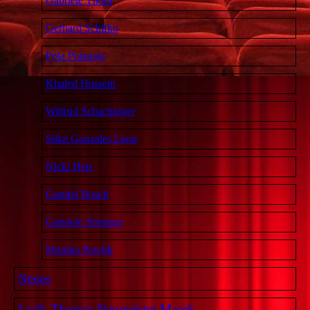
Gabriele Thom
Gerhard Schifko
Pola Polanski
Khaled Hussein
Wiltrud Schachinger
Silke Gonzales Leon
Nicki Heis
Gundel Busch
Gabriele Springer
Monika Pawlik
Neues
Lyrik Thomas Neumeister Macek