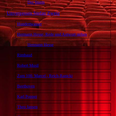
Der Sturm
Unvergessen Stefan Zweig
Hundertwasser
Hermann Hesse, Rede und Antwort stehen
Hermann Hesse
Rimbaud
Robert Musil
Zum 100. Marcel - Reich-Ranicki
Beethoven
Karl Popper
Theo Jansen