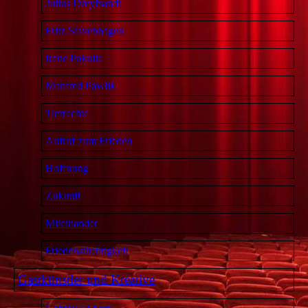
Julius Dreyfsandt
Fritz Stavenhagen
Irene Pakulla
Manfred Pawlik
Tierrechte
Aufruf zum Frieden
Hoffnung
Zukunft
Miteinander
Friedenstüchtigkeit
Gastkünstler und Kreative