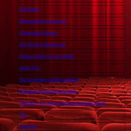
Was bleibt
Metamorphose rückwärts
Gekreuzigte Zungen
Die Welt ein Messbecher
Orpheus flieht vor den Höllen
gesäte Zeit
Die Gerechten werden gerichtet
Wahrheit/Auflösung/Abgründe
Wahrlich - wir leben wieder in finsteren Zeiten
Wir
Nebelzeit