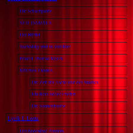
Die Schachpartie
SEIT DAMALS
Der Büffel
Tucholsky und zu viel Bier
ProsaII Thomas Macek
Märchen Thomas
Die Zeit der Asche und des Staubes
Ein Herz voller Frieden
Die Sonnenblume
Lyrik I. Lotta
Das bodenlose Pendeln