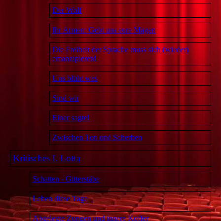
Der Wolf
Ihr Armen: Gebt uns eure Mägen
Die Freiheit der Sprache muss sich (wieder)
emanzipieren!
Uns blüht was
Sind wir
Einer sagte!
Zwischen Ton und Scherben
Kritisches I. Lotta
Schatten - Gitterstäbe
Leben diese Tage
Abgelegte Zungen und innere Koffer