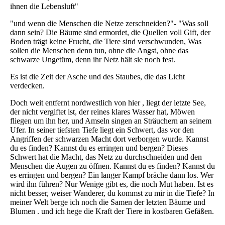
ihnen die Lebensluft"
"und wenn die Menschen die Netze zerschneiden?"- "Was soll
dann sein? Die Bäume sind ermordet, die Quellen voll Gift, der
Boden trägt keine Frucht, die Tiere sind verschwunden, Was
sollen die Menschen denn tun, ohne die Angst, ohne das
schwarze Ungetüm, denn ihr Netz hält sie noch fest.
Es ist die Zeit der Asche und des Staubes, die das Licht
verdecken.
Doch weit entfernt nordwestlich von hier , liegt der letzte See,
der nicht vergiftet ist, der reines klares Wasser hat, Möwen
fliegen um ihn her, und Amseln singen an Sträuchern an seinem
Ufer. In seiner tiefsten Tiefe liegt ein Schwert, das vor den
Angriffen der schwarzen Macht dort verborgen wurde. Kannst
du es finden? Kannst du es erringen und bergen? Dieses
Schwert hat die Macht, das Netz zu durchschneiden und den
Menschen die Augen zu öffnen. Kannst du es finden? Kannst du
es erringen und bergen? Ein langer Kampf bräche dann los. Wer
wird ihn führen? Nur Wenige gibt es, die noch Mut haben. Ist es
nicht besser, weiser Wanderer, du kommst zu mir in die Tiefe? In
meiner Welt berge ich noch die Samen der letzten Bäume und
Blumen . und ich hege die Kraft der Tiere in kostbaren Gefäßen.