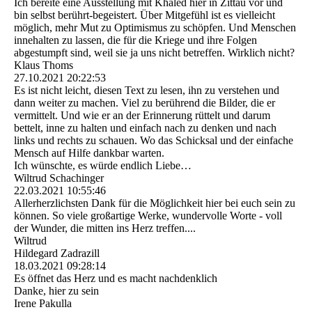
Ich bereite eine Ausstellung mit Khaled hier in Zittau vor und
bin selbst berührt-begeistert. Über Mitgefühl ist es vielleicht
möglich, mehr Mut zu Optimismus zu schöpfen. Und Menschen
innehalten zu lassen, die für die Kriege und ihre Folgen
abgestumpft sind, weil sie ja uns nicht betreffen. Wirklich nicht?
Klaus Thoms
27.10.2021
20:22:53
Es ist nicht leicht, diesen Text zu lesen, ihn zu verstehen und
dann weiter zu machen. Viel zu berührend die Bilder, die er
vermittelt. Und wie er an der Erinnerung rüttelt und darum
bettelt, inne zu halten und einfach nach zu denken und nach
links und rechts zu schauen. Wo das Schicksal und der einfache
Mensch auf Hilfe dankbar warten.
Ich wünschte, es würde endlich Liebe…
Wiltrud Schachinger
22.03.2021
10:55:46
Allerherzlichsten Dank für die Möglichkeit hier bei euch sein zu
können. So viele großartige Werke, wundervolle Worte - voll
der Wunder, die mitten ins Herz treffen....
Wiltrud
Hildegard Zadrazill
18.03.2021
09:28:14
Es öffnet das Herz und es macht nachdenklich
Danke, hier zu sein
Irene Pakulla